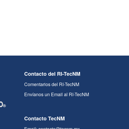
Contacto del RI-TecNM
Comentarios del RI-TecNM
Envíanos un Email al RI-TecNM
Contacto TecNM
Email: contacto@tecnm.mx