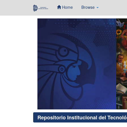
Home
Browse
Skip
navigation
Repositorio Institucional del Tecnol