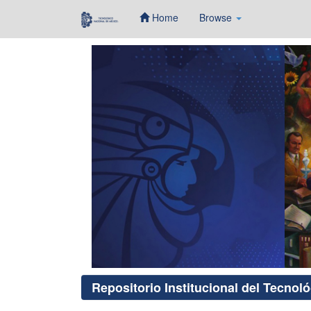
Home
Browse
Skip
navigation
Repositorio Institucional del Tecnol