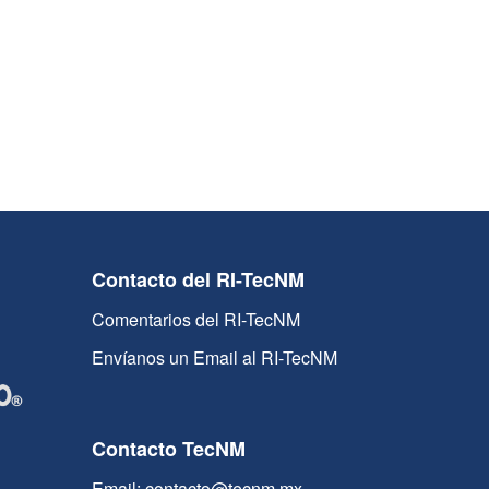
Contacto del RI-TecNM
Comentarios del RI-TecNM
Envíanos un Email al RI-TecNM
Contacto TecNM
Email: contacto@tecnm.mx