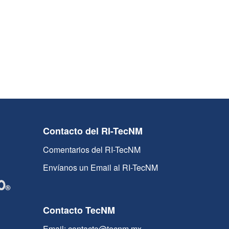
Contacto del RI-TecNM
Comentarios del RI-TecNM
Envíanos un Email al RI-TecNM
Contacto TecNM
Email: contacto@tecnm.mx