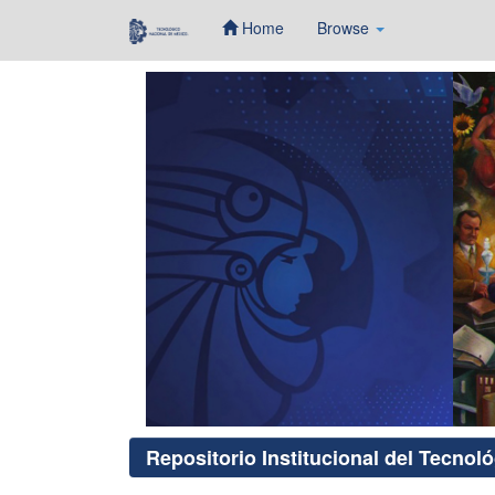
Home
Browse
Skip
navigation
Repositorio Institucional del Tecnol