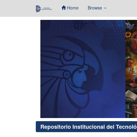
Home
Browse
Skip
navigation
Repositorio Institucional del Tecnol