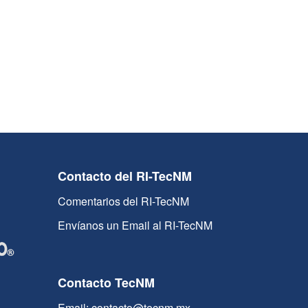
Contacto del RI-TecNM
Comentarios del RI-TecNM
Envíanos un Email al RI-TecNM
Contacto TecNM
Email: contacto@tecnm.mx