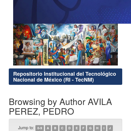
Repositorio Institucional del Tecnológico
Nacional de México (RI - TecNM)
Browsing by Author AVILA
PEREZ, PEDRO
Jump to:
0-9
A
B
C
D
E
F
G
H
I
J