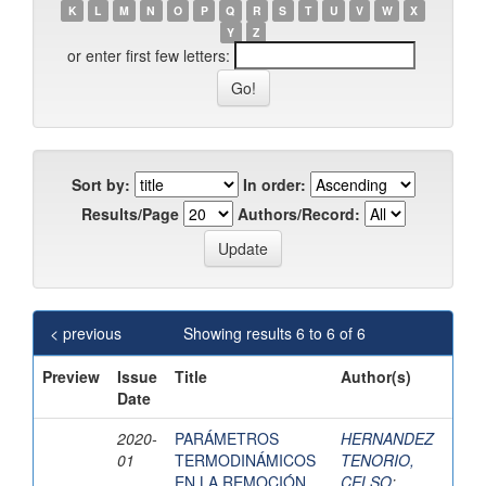
K
L
M
N
O
P
Q
R
S
T
U
V
W
X
Y
Z
or enter first few letters:
Sort by:
In order:
Results/Page
Authors/Record:
< previous
Showing results 6 to 6 of 6
Preview
Issue
Title
Author(s)
Date
2020-
PARÁMETROS
HERNANDEZ
01
TERMODINÁMICOS
TENORIO,
EN LA REMOCIÓN
CELSO
;