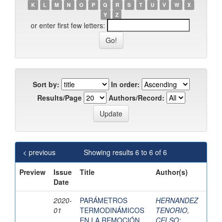
K
L
M
N
O
P
Q
R
S
T
U
V
W
X
Y
Z
or enter first few letters:
Sort by:
In order:
Results/Page
Authors/Record:
< previous
Showing results 6 to 6 of 6
Preview
Issue
Title
Author(s)
Date
2020-
PARÁMETROS
HERNANDEZ
01
TERMODINÁMICOS
TENORIO,
EN LA REMOCIÓN
CELSO
;