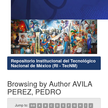
Repositorio Institucional del Tecnológico
Nacional de México (RI - TecNM)
Browsing by Author AVILA
PEREZ, PEDRO
Jump to:
0-9
A
B
C
D
E
F
G
H
I
J