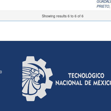
GUADAL
PRIETO,
Showing results 6 to 6 of 6
30