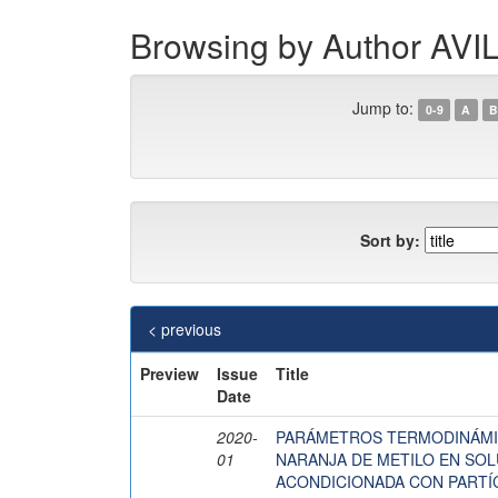
Browsing by Author A
Jump to:
0-9
A
B
Sort by:
< previous
Preview
Issue
Title
Date
2020-
PARÁMETROS TERMODINÁMIC
01
NARANJA DE METILO EN SOL
ACONDICIONADA CON PARTÍ