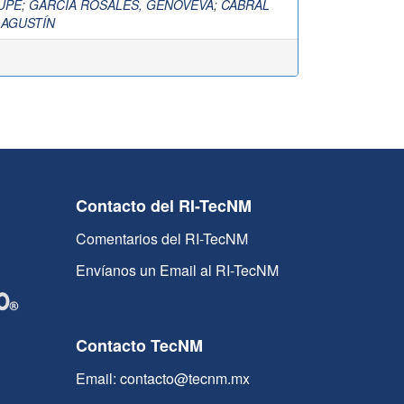
UPE
;
GARCÍA ROSALES, GENOVEVA
;
CABRAL
 AGUSTÍN
Contacto del RI-TecNM
Comentarios del RI-TecNM
Envíanos un Email al RI-TecNM
Contacto TecNM
Email: contacto@tecnm.mx