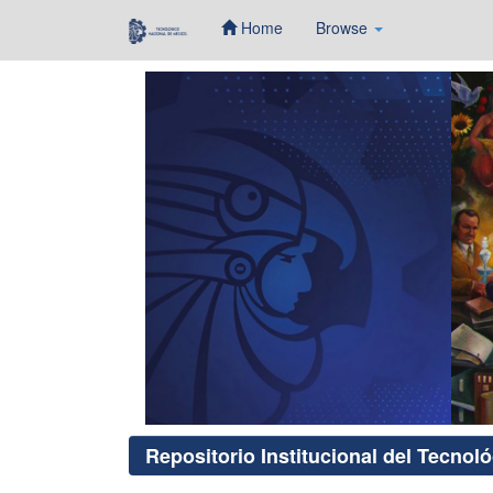
Home
Browse
Skip
navigation
Repositorio Institucional del Tecnol