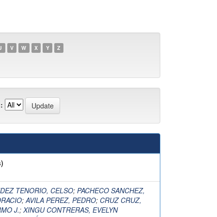
U
V
W
X
Y
Z
:
)
DEZ TENORIO, CELSO
;
PACHECO SANCHEZ,
ORACIO
;
AVILA PEREZ, PEDRO
;
CRUZ CRUZ,
MO J.
;
XINGU CONTRERAS, EVELYN