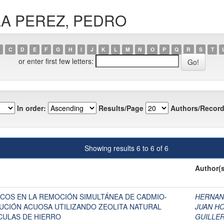
VILA PEREZ, PEDRO
C
D
E
F
G
H
I
J
K
L
M
N
O
P
Q
R
S
T
or enter first few letters:
In order:
Results/Page
Authors/Record
Showing results 6 to 6 of 6
Author(s
OS EN LA REMOCIÓN SIMULTÁNEA DE CADMIO-
HERNAN
UCIÓN ACUOSA UTILIZANDO ZEOLITA NATURAL
JUAN H
CULAS DE HIERRO
GUILLER