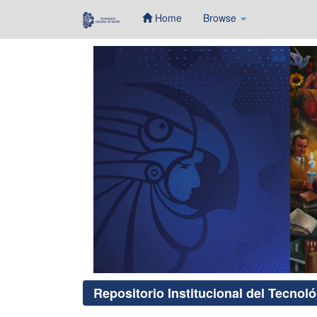
Home
Browse
Skip
navigation
Repositorio Institucional del Tecnol