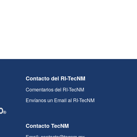
Contacto del RI-TecNM
Comentarios del RI-TecNM
Envíanos un Email al RI-TecNM
Contacto TecNM
Email: contacto@tecnm.mx