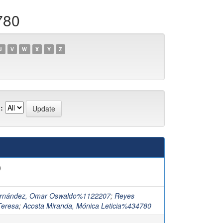
780
U
V
W
X
Y
Z
:
)
ernández, Omar Oswaldo%1122207
;
Reyes
Teresa
;
Acosta Miranda, Mónica Leticia%434780