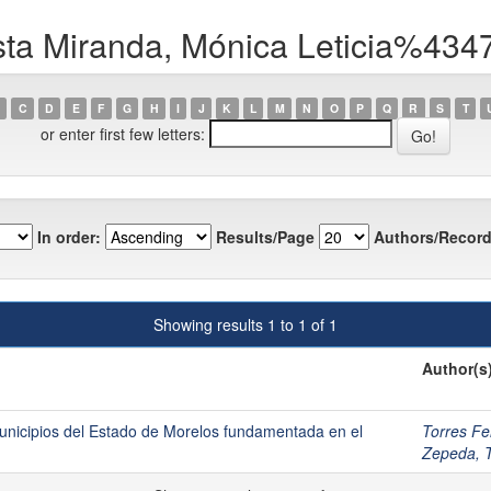
sta Miranda, Mónica Leticia%434
C
D
E
F
G
H
I
J
K
L
M
N
O
P
Q
R
S
T
or enter first few letters:
In order:
Results/Page
Authors/Record
Showing results 1 to 1 of 1
Author(s
municipios del Estado de Morelos fundamentada en el
Torres F
Zepeda, 