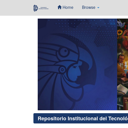
Home
Browse
Skip
navigation
Repositorio Institucional del Tecnol