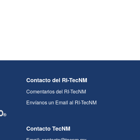
Contacto del RI-TecNM
Comentarios del RI-TecNM
Envíanos un Email al RI-TecNM
Contacto TecNM
Email: contacto@tecnm.mx