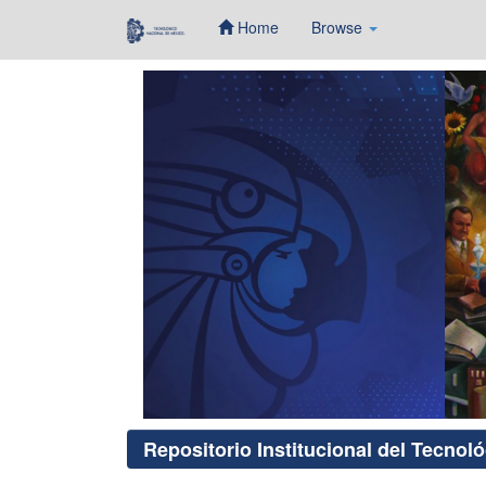
Home
Browse
Skip
navigation
Repositorio Institucional del Tecnol