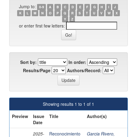
Jump to:
0-9
A
B
C
D
E
F
G
H
I
J
K
L
M
N
O
P
Q
R
S
T
U
V
W
X
Y
Z
or enter first few letters:
Sort by:
In order:
Results/Page
Authors/Record:
Showing results 1 to 1 of 1
Preview
Issue
Title
Author(s)
Date
2025-
Reconocimiento
Garcia Rivero,