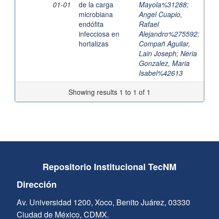
01-01
de la carga
Mayola%31288
;
microbiana
Angel Cuapio,
endófita
Rafael
infecciosa en
Alejandro%275592
;
hortalizas
Compañ Aguilar,
Lain Joseph
;
Neria
Gonzalez, Maria
Isabel%42613
Showing results 1 to 1 of 1
Repositorio Institucional TecNM
Dirección
Av. Universidad 1200, Xoco, Benito Juárez, 03330
Ciudad de México, CDMX.