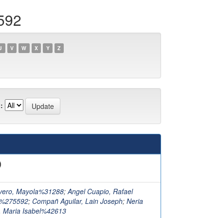
592
U
V
W
X
Y
Z
:
)
ivero, Mayola%31288
;
Angel Cuapio, Rafael
o%275592
;
Compañ Aguilar, Lain Joseph
;
Neria
, Maria Isabel%42613