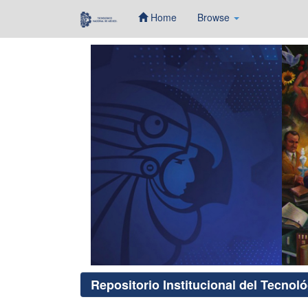
Home
Browse
Skip
navigation
Repositorio Institucional del Tecnol