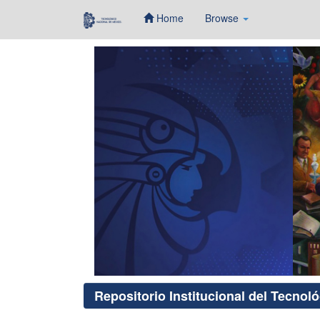
Home
Browse
Skip
navigation
Repositorio Institucional del Tecnol