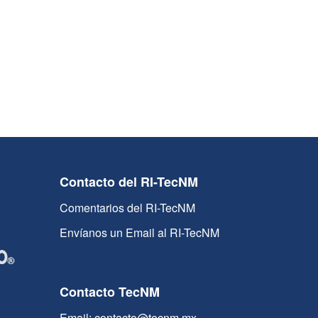
Contacto del RI-TecNM
Comentarios del RI-TecNM
Envíanos un Email al RI-TecNM
Contacto TecNM
Email: contacto@tecnm.mx