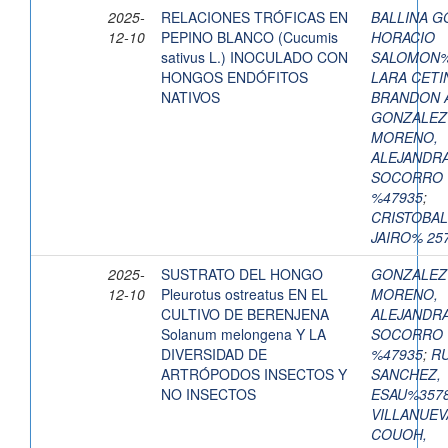
2025-
RELACIONES TRÓFICAS EN
BALLINA G
12-10
PEPINO BLANCO (Cucumis
HORACIO
sativus L.) INOCULADO CON
SALOMON%
HONGOS ENDÓFITOS
LARA CETI
NATIVOS
BRANDON 
GONZALEZ
MORENO,
ALEJANDRA
SOCORRO
%47935
;
CRISTOBAL
JAIRO% 25
2025-
SUSTRATO DEL HONGO
GONZALEZ
12-10
Pleurotus ostreatus EN EL
MORENO,
CULTIVO DE BERENJENA
ALEJANDRA
Solanum melongena Y LA
SOCORRO
DIVERSIDAD DE
%47935
;
RU
ARTRÓPODOS INSECTOS Y
SANCHEZ,
NO INSECTOS
ESAU%357
VILLANUEV
COUOH,