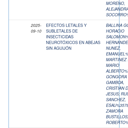
MORENO,
ALEJANDRA
SOCORRO%
2025-
EFECTOS LETALES Y
BALLINA G
09-10
SUBLETALES DE
HORACIO
INSECTICIDAS
SALOMON%
NEUROTÓXICOS EN ABEJAS
HERNANDE
SIN AGUIJÓN
NUNEZ,
EMANUEL%
MARTINEZ 
MARIO
ALBERTO%
GONGORA
GAMBOA,
CRISTIAN 
JESUS
;
RUI
SANCHEZ,
ESAU%357
ZAMORA
BUSTILLOS
ROBERTO%