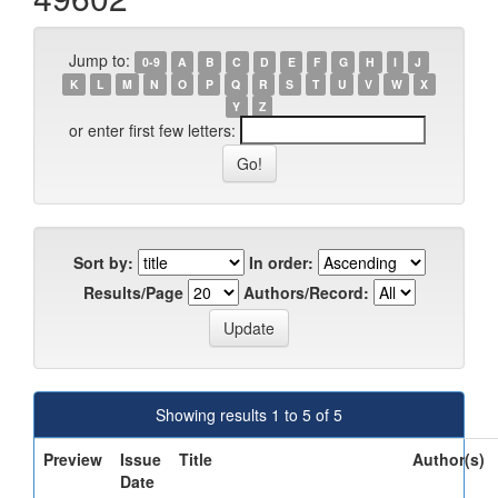
Jump to:
0-9
A
B
C
D
E
F
G
H
I
J
K
L
M
N
O
P
Q
R
S
T
U
V
W
X
Y
Z
or enter first few letters:
Sort by:
In order:
Results/Page
Authors/Record:
Showing results 1 to 5 of 5
Preview
Issue
Title
Author(s)
Date