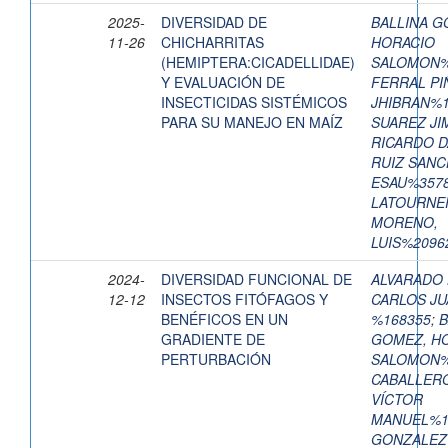
2025-
DIVERSIDAD DE
BALLINA G
11-26
CHICHARRITAS
HORACIO
(HEMIPTERA:CICADELLIDAE)
SALOMON%
Y EVALUACIÓN DE
FERRAL PI
INSECTICIDAS SISTÉMICOS
JHIBRAN%1
PARA SU MANEJO EN MAÍZ
SUAREZ JI
RICARDO D
RUIZ SANC
ESAU%357
LATOURNE
MORENO,
LUIS%2096
2024-
DIVERSIDAD FUNCIONAL DE
ALVARADO 
12-12
INSECTOS FITÓFAGOS Y
CARLOS JU
BENÉFICOS EN UN
%168355
;
B
GRADIENTE DE
GOMEZ, H
PERTURBACIÓN
SALOMON%
CABALLER
VÍCTOR
MANUEL%1
GONZALEZ