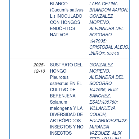
BLANCO
LARA CETINA,
(Cucumis sativus
BRANDON AARON
;
L.) INOCULADO
GONZALEZ
CON HONGOS
MORENO,
ENDÓFITOS
ALEJANDRA DEL
NATIVOS
SOCORRO
%47935
;
CRISTOBAL ALEJO,
JAIRO% 25740
2025-
SUSTRATO DEL
GONZALEZ
12-10
HONGO
MORENO,
Pleurotus
ALEJANDRA DEL
ostreatus EN EL
SOCORRO
CULTIVO DE
%47935
;
RUIZ
BERENJENA
SANCHEZ,
Solanum
ESAU%35780
;
melongena Y LA
VILLANUEVA
DIVERSIDAD DE
COUOH,
ARTRÓPODOS
EDUARDO%83478
;
INSECTOS Y NO
MIRANDA
INSECTOS
VAZQUEZ, ALIX