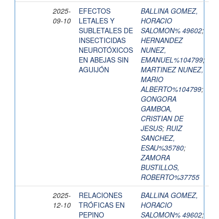
2025-
EFECTOS
BALLINA GOMEZ,
09-10
LETALES Y
HORACIO
SUBLETALES DE
SALOMON% 49602
;
INSECTICIDAS
HERNANDEZ
NEUROTÓXICOS
NUNEZ,
EN ABEJAS SIN
EMANUEL%104799
;
AGUIJÓN
MARTINEZ NUNEZ,
MARIO
ALBERTO%104799
;
GONGORA
GAMBOA,
CRISTIAN DE
JESUS
;
RUIZ
SANCHEZ,
ESAU%35780
;
ZAMORA
BUSTILLOS,
ROBERTO%37755
2025-
RELACIONES
BALLINA GOMEZ,
12-10
TRÓFICAS EN
HORACIO
PEPINO
SALOMON% 49602
;