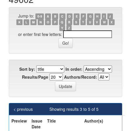
Jump to:
0-9
A
B
C
D
E
F
G
H
I
J
K
L
M
N
O
P
Q
R
S
T
U
V
W
X
Y
Z
or enter first few letters:
Sort by:
In order:
Results/Page
Authors/Record:
< previous
Showing results 3 to 5 of 5
Preview
Issue
Title
Author(s)
Date