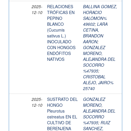
2025-
RELACIONES
BALLINA GOMEZ,
12-10
TRÓFICAS EN
HORACIO
PEPINO
SALOMON%
BLANCO
49602
;
LARA
(Cucumis
CETINA,
sativus L.)
BRANDON
INOCULADO
AARON
;
CON HONGOS
GONZALEZ
ENDÓFITOS
MORENO,
NATIVOS
ALEJANDRA DEL
SOCORRO
%47935
;
CRISTOBAL
ALEJO, JAIRO%
25740
2025-
SUSTRATO DEL
GONZALEZ
12-10
HONGO
MORENO,
Pleurotus
ALEJANDRA DEL
ostreatus EN EL
SOCORRO
CULTIVO DE
%47935
;
RUIZ
BERENJENA
SANCHEZ,