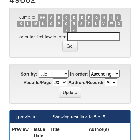
Jump to:
0-9
A
B
C
D
E
F
G
H
I
J
K
L
M
N
O
P
Q
R
S
T
U
V
W
X
Y
Z
or enter first few letters:
Sort by:
In order:
Results/Page
Authors/Record:
< previous
Showing results 4 to 5 of 5
Preview
Issue
Title
Author(s)
Date