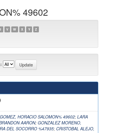
MON% 49602
U
V
W
X
Y
Z
:
)
 GOMEZ, HORACIO SALOMON% 49602
;
LARA
 BRANDON AARON
;
GONZALEZ MORENO,
RA DEL SOCORRO %47935
;
CRISTOBAL ALEJO,