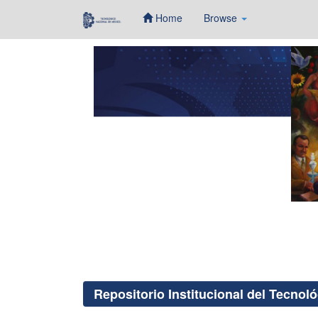
Home
Browse
Skip
navigation
Repositorio Institucional del Tecnol