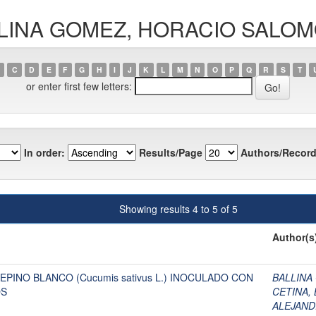
BALLINA GOMEZ, HORACIO SALO
C
D
E
F
G
H
I
J
K
L
M
N
O
P
Q
R
S
T
or enter first few letters:
In order:
Results/Page
Authors/Record
Showing results 4 to 5 of 5
Author(s
PINO BLANCO (Cucumis sativus L.) INOCULADO CON
BALLINA
OS
CETINA,
ALEJAND