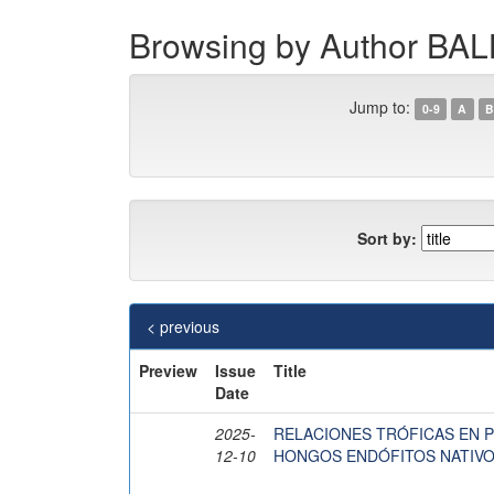
Browsing by Author 
Jump to:
0-9
A
B
Sort by:
< previous
Preview
Issue
Title
Date
2025-
RELACIONES TRÓFICAS EN PE
12-10
HONGOS ENDÓFITOS NATIV