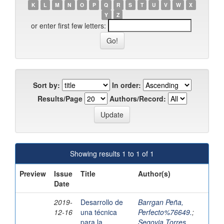
K
L
M
N
O
P
Q
R
S
T
U
V
W
X
Y
Z
or enter first few letters:
Sort by:
In order:
Results/Page
Authors/Record:
Showing results 1 to 1 of 1
Preview
Issue
Title
Author(s)
Date
2019-
Desarrollo de
Barrgan Peña,
12-16
una técnica
Perfecto%76649.
;
para la
Segovia Torres,