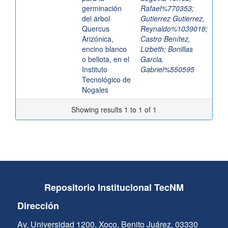
germinación
Rafael%770353
;
del árbol
Gutierrez Gutierrez,
Quercus
Reynaldo%1039018
;
Arizónica,
Castro Benítez,
encino blanco
Lizbeth
;
Bonillas
o bellota, en el
Garcia,
Instituto
Gabriel%550595
Tecnológico de
Nogales
Showing results 1 to 1 of 1
Repositorio Institucional TecNM
Dirección
Av. Universidad 1200, Xoco, Benito Juárez, 03330