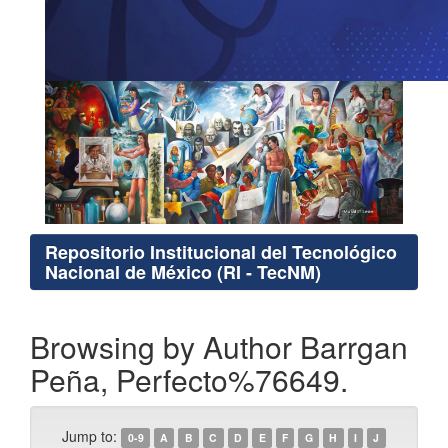
Repositorio Institucional del Tecnológico
Nacional de México (RI - TecNM)
Browsing by Author Barrgan
Peña, Perfecto%76649.
Jump to:
0-9
A
B
C
D
E
F
G
H
I
J