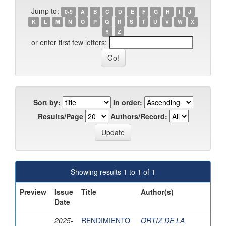
Jump to:
0-9
A
B
C
D
E
F
G
H
I
J
K
L
M
N
O
P
Q
R
S
T
U
V
W
X
Y
Z
or enter first few letters:
Sort by:
In order:
Results/Page
Authors/Record:
Showing results 1 to 1 of 1
Preview
Issue
Title
Author(s)
Date
2025-
RENDIMIENTO
ORTIZ DE LA