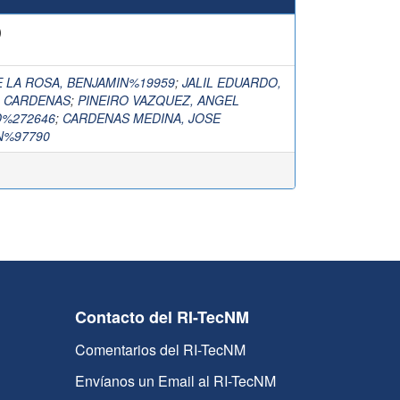
)
E LA ROSA, BENJAMIN%19959
;
JALIL EDUARDO,
 CARDENAS
;
PINEIRO VAZQUEZ, ANGEL
D%272646
;
CARDENAS MEDINA, JOSE
N%97790
Contacto del RI-TecNM
Comentarios del RI-TecNM
Envíanos un Email al RI-TecNM