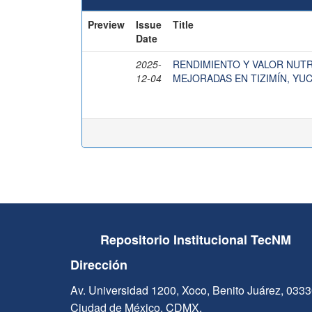
Preview
Issue
Title
Date
2025-
RENDIMIENTO Y VALOR NUTR
12-04
MEJORADAS EN TIZIMÍN, YU
Repositorio Institucional TecNM
Dirección
Av. Universidad 1200, Xoco, Benito Juárez, 033
Ciudad de México, CDMX.