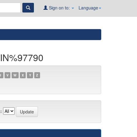
Sign on to:
Language
TIN%97790
U
V
W
X
Y
Z
: