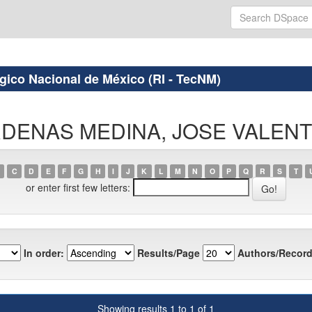
ógico Nacional de México (RI - TecNM)
CARDENAS MEDINA, JOSE VALEN
C
D
E
F
G
H
I
J
K
L
M
N
O
P
Q
R
S
T
or enter first few letters:
In order:
Results/Page
Authors/Record
Showing results 1 to 1 of 1