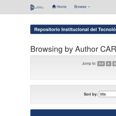
Home
Browse
Skip
navigation
Repositorio Institucional del Tecnol
Browsing by Author 
Jump to:
0-9
A
B
Sort by: