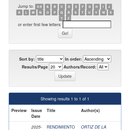
Jump to:
0-9
A
B
C
D
E
F
G
H
I
J
K
L
M
N
O
P
Q
R
S
T
U
V
W
X
Y
Z
or enter first few letters:
Sort by:
In order:
Results/Page
Authors/Record:
Showing results 1 to 1 of 1
Preview
Issue
Title
Author(s)
Date
2025-
RENDIMIENTO
ORTIZ DE LA