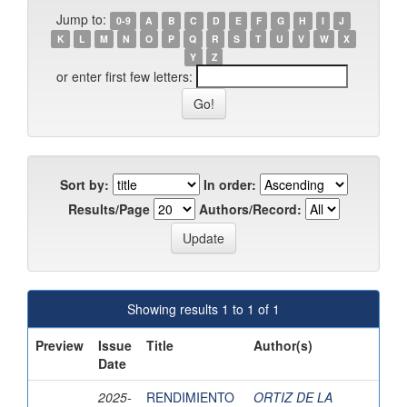
Jump to:
0-9
A
B
C
D
E
F
G
H
I
J
K
L
M
N
O
P
Q
R
S
T
U
V
W
X
Y
Z
or enter first few letters:
Sort by:
In order:
Results/Page
Authors/Record:
Showing results 1 to 1 of 1
Preview
Issue
Title
Author(s)
Date
2025-
RENDIMIENTO
ORTIZ DE LA