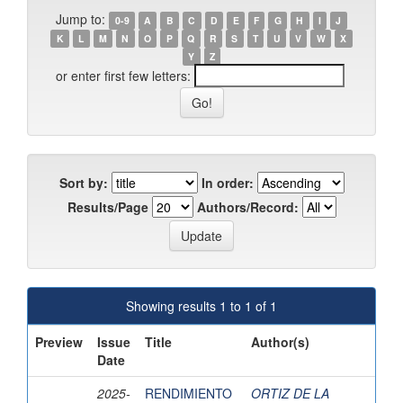
Jump to:
0-9
A
B
C
D
E
F
G
H
I
J
K
L
M
N
O
P
Q
R
S
T
U
V
W
X
Y
Z
or enter first few letters:
Sort by:
In order:
Results/Page
Authors/Record:
Showing results 1 to 1 of 1
Preview
Issue
Title
Author(s)
Date
2025-
RENDIMIENTO
ORTIZ DE LA