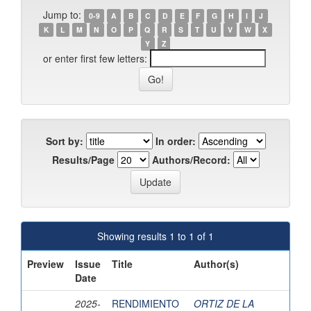
Jump to:
0-9
A
B
C
D
E
F
G
H
I
J
K
L
M
N
O
P
Q
R
S
T
U
V
W
X
Y
Z
or enter first few letters:
Sort by:
In order:
Results/Page
Authors/Record:
Showing results 1 to 1 of 1
Preview
Issue
Title
Author(s)
Date
2025-
RENDIMIENTO
ORTIZ DE LA