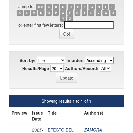
Jump to:
0-9
A
B
C
D
E
F
G
H
I
J
K
L
M
N
O
P
Q
R
S
T
U
V
W
X
Y
Z
or enter first few letters:
Sort by:
In order:
Results/Page
Authors/Record:
Showing results 1 to 1 of 1
Preview
Issue
Title
Author(s)
Date
2025-
EFECTO DEL
ZAMORA