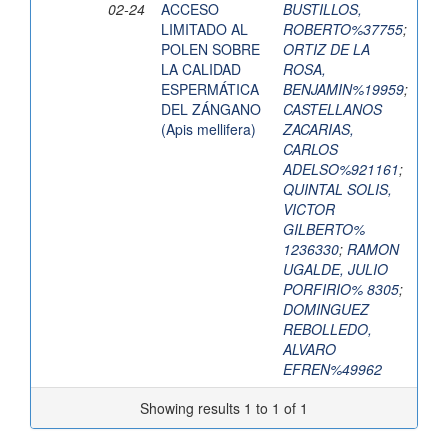
02-24
ACCESO
BUSTILLOS,
LIMITADO AL
ROBERTO%37755
;
POLEN SOBRE
ORTIZ DE LA
LA CALIDAD
ROSA,
ESPERMÁTICA
BENJAMIN%19959
;
DEL ZÁNGANO
CASTELLANOS
(Apis mellifera)
ZACARIAS,
CARLOS
ADELSO%921161
;
QUINTAL SOLIS,
VICTOR
GILBERTO%
1236330
;
RAMON
UGALDE, JULIO
PORFIRIO% 8305
;
DOMINGUEZ
REBOLLEDO,
ALVARO
EFREN%49962
Showing results 1 to 1 of 1