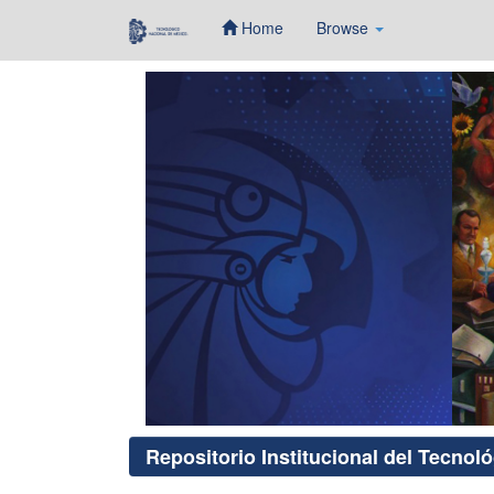
Home
Browse
Skip
navigation
Repositorio Institucional del Tecnol