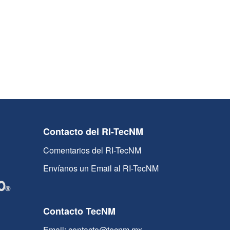
Contacto del RI-TecNM
Comentarios del RI-TecNM
Envíanos un Email al RI-TecNM
Contacto TecNM
Email: contacto@tecnm.mx