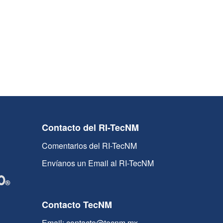
Contacto del RI-TecNM
Comentarios del RI-TecNM
Envíanos un Email al RI-TecNM
Contacto TecNM
Email: contacto@tecnm.mx