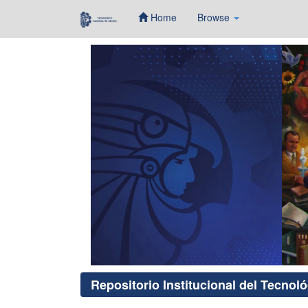
Home
Browse
Skip
navigation
Repositorio Institucional del Tecnol