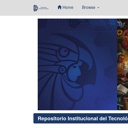
Home
Browse
Skip
navigation
Repositorio Institucional del Tecnol