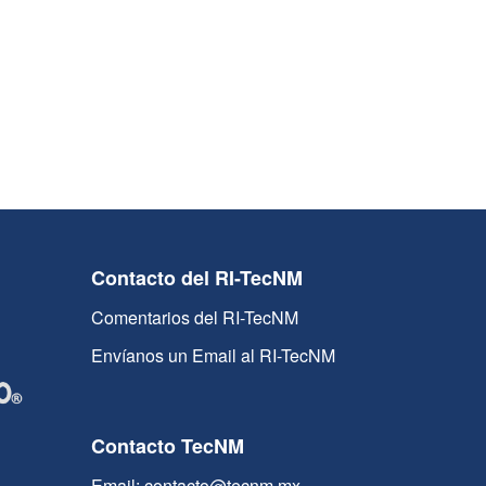
Contacto del RI-TecNM
Comentarios del RI-TecNM
Envíanos un Email al RI-TecNM
Contacto TecNM
Email: contacto@tecnm.mx