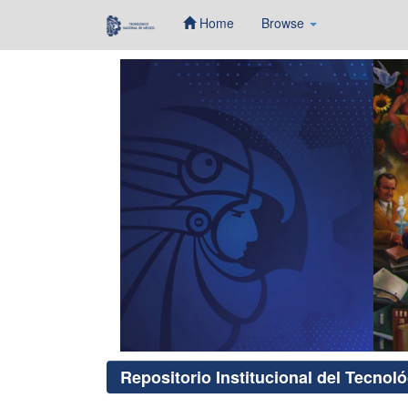
Home
Browse
Skip
navigation
Repositorio Institucional del Tecnol