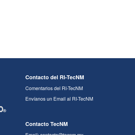
Contacto del RI-TecNM
Comentarios del RI-TecNM
Envíanos un Email al RI-TecNM
Contacto TecNM
Email: contacto@tecnm.mx