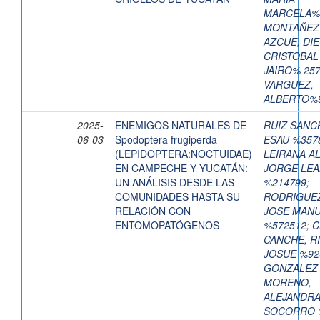
MARCELA%
MONTAÑEZ
AZCUE, DI
CRISTOBAL
JAIRO% 25
VARGUEZ,
ALBERTO%
2025-
ENEMIGOS NATURALES DE
RUIZ SANC
06-03
Spodoptera frugiperda
ESAU %357
(LEPIDOPTERA:NOCTUIDAE)
LEIRANA A
EN CAMPECHE Y YUCATÁN:
JORGE LE
UN ANÁLISIS DESDE LAS
%214799
;
COMUNIDADES HASTA SU
RODRIGUEZ
RELACIÓN CON
JOSE MAN
ENTOMOPATÓGENOS
%572512
;
C
CANCHE, R
JOSUE %92
GONZALEZ
MORENO,
ALEJANDRA
SOCORRO 