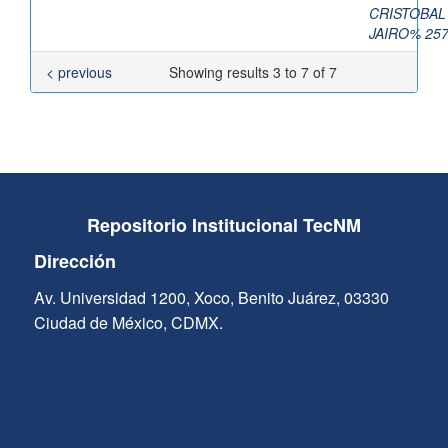
CRISTOBAL
JAIRO% 25
< previous
Showing results 3 to 7 of 7
Repositorio Institucional TecNM
Dirección
Av. Universidad 1200, Xoco, Benito Juárez, 03330
Ciudad de México, CDMX.