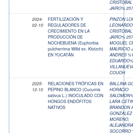
CRISTOBAL
JAIRO% 25
2024-
FERTILIZACIÓN Y
PINZON LOP
02-10
REGULADORES DE
LEONARDO
CRECIMIENTO EN LA
CRISTOBAL
PRODUCCIÓN DE
JAIRO% 25
NOCHEBUENA (Euphorbia
MOGUEL CH
pulcherrima Willd ex. Klotzch)
MAURICIO 
EN YUCATÁN
ANDRES %1
EDUARDO% 
VILLANUEV
COUOH
2025-
RELACIONES TRÓFICAS EN
BALLINA G
12-10
PEPINO BLANCO (Cucumis
HORACIO
sativus L.) INOCULADO CON
SALOMON%
HONGOS ENDÓFITOS
LARA CETI
NATIVOS
BRANDON 
GONZALEZ
MORENO,
ALEJANDRA
SOCORRO 