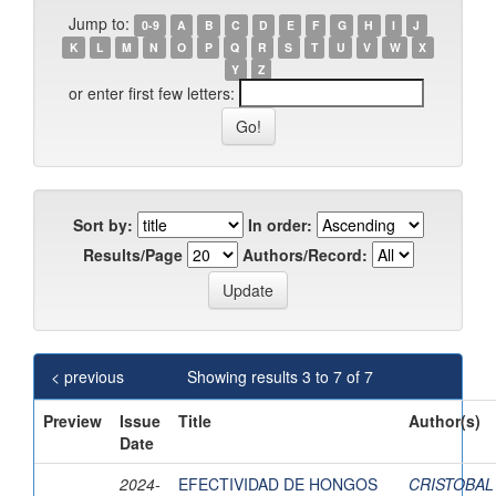
Jump to:
0-9
A
B
C
D
E
F
G
H
I
J
K
L
M
N
O
P
Q
R
S
T
U
V
W
X
Y
Z
or enter first few letters:
Sort by:
In order:
Results/Page
Authors/Record:
< previous
Showing results 3 to 7 of 7
Preview
Issue
Title
Author(s)
Date
2024-
EFECTIVIDAD DE HONGOS
CRISTOBAL