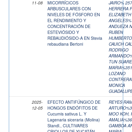
11-08
MICORRÍCICOS
JAIRO% 25
ARBUSCULARES CON
HERRERA P
NIVELES DE FÓSFORO EN
ELIZABETH
EL RENDIMIENTO Y
ANGELES%
CONCENTRACIÓN DE
ANDUEZA N
ESTEVIÓSIDO Y
RUBEN
REBAUDIÓSIDO-A EN Stevia
HUMBERTO
rebaudiana Bertoni
CAUICH CAU
RODRIGO
ARMANDO%
TUN SUARE
MARIA%351
LOZANO
CONTRERA
MONICA
GUADALUP
2025-
EFECTO ANTIFÚNGICO DE
REYES RAM
12-05
HONGOS ENDÓFITOS DE
ARTURO%3
Cucumis sativus L. Y
MOO KOH, 
Lagenaria siceraria (Molina)
AMALIA%36
Standl., CULTIVARES
GAMBOA A
CRIOLLOS DE YUCATÁN
MARIA