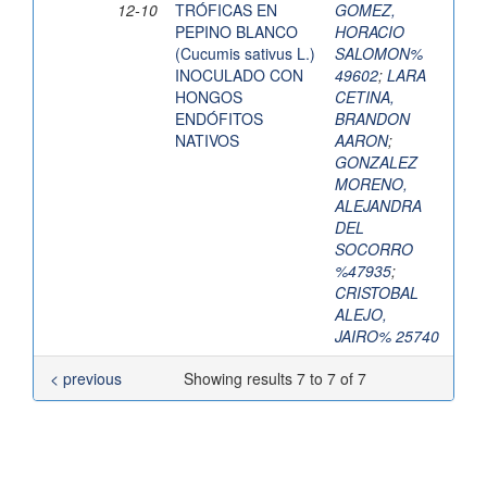
12-10
TRÓFICAS EN
GOMEZ,
PEPINO BLANCO
HORACIO
(Cucumis sativus L.)
SALOMON%
INOCULADO CON
49602
;
LARA
HONGOS
CETINA,
ENDÓFITOS
BRANDON
NATIVOS
AARON
;
GONZALEZ
MORENO,
ALEJANDRA
DEL
SOCORRO
%47935
;
CRISTOBAL
ALEJO,
JAIRO% 25740
< previous
Showing results 7 to 7 of 7