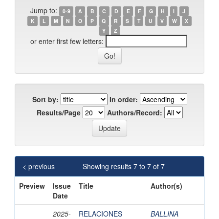
Jump to:
0-9
A
B
C
D
E
F
G
H
I
J
K
L
M
N
O
P
Q
R
S
T
U
V
W
X
Y
Z
or enter first few letters:
Sort by:
In order:
Results/Page
Authors/Record:
< previous
Showing results 7 to 7 of 7
Preview
Issue
Title
Author(s)
Date
2025-
RELACIONES
BALLINA