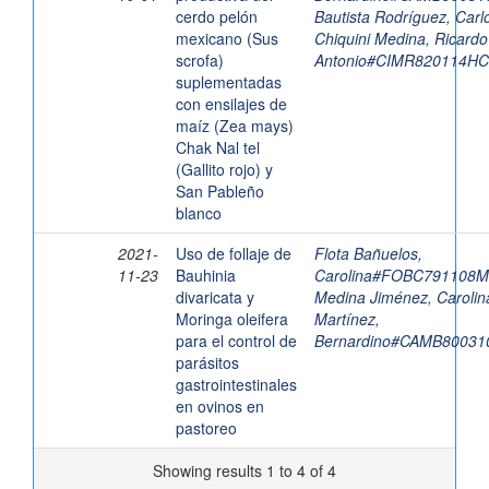
cerdo pelón
Bautista Rodríguez, Car
mexicano (Sus
Chiquini Medina, Ricardo
scrofa)
Antonio#CIMR820114H
suplementadas
con ensilajes de
maíz (Zea mays)
Chak Nal tel
(Gallito rojo) y
San Pableño
blanco
2021-
Uso de follaje de
Flota Bañuelos,
11-23
Bauhinia
Carolina#FOBC791108
divaricata y
Medina Jiménez, Carolin
Moringa oleifera
Martínez,
para el control de
Bernardino#CAMB8003
parásitos
gastrointestinales
en ovinos en
pastoreo
Showing results 1 to 4 of 4