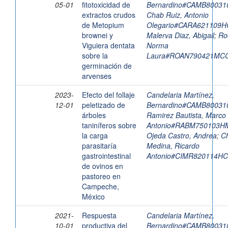
05-01
fitotoxicidad de
Bernardino#CAMB8003
extractos crudos
Chab Ruiz, Antonio
de Metopium
Olegario#CARA621109
brownei y
Malerva Diaz, Abigail
;
Ro
Viguiera dentata
Norma
sobre la
Laura#ROAN790421MC
germinación de
arvenses
2023-
Efecto del follaje
Candelaria Martínez,
12-01
peletizado de
Bernardino#CAMB8003
árboles
Ramirez Bautista, Marco
taniníferos sobre
Antonio#RABM750103
la carga
Ojeda Castro, Andrea
;
Ch
parasitaría
Medina, Ricardo
gastrointestinal
Antonio#CIMR820114H
de ovinos en
pastoreo en
Campeche,
México
2021-
Respuesta
Candelaria Martínez,
10-01
productiva del
Bernardino#CAMB8003