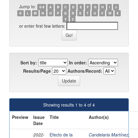
Jump to:
0-9
A
B
C
D
E
F
G
H
I
J
K
L
M
N
O
P
Q
R
S
T
U
V
W
X
Y
Z
or enter first few letters:
Sort by:
In order:
Results/Page
Authors/Record:
Showing results 1 to 4 of 4
Preview
Issue
Title
Author(s)
Date
2022-
Efecto de la
Candelaria Martínez,