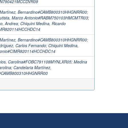
AN790421MCCDVR09
a Martínez, Bernardino#CAMB800310HHGNRR00
;
autista, Marco Antonio#RABM750103HMCMTR03
;
ro, Andrea
;
Chiquini Medina, Ricardo
IMR820114HCCHDC14
a Martínez, Bernardino#CAMB800310HHGNRR00
;
dríguez, Carlos Fernando
;
Chiquini Medina,
ntonio#CIMR820114HCCHDC14
uelos, Carolina#FOBC791108MYNLXR05
;
Medina
rolina
;
Candelaria Martínez,
no#CAMB800310HHGNRR00