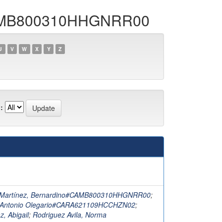
o#CAMB800310HHGNRR00
U
V
W
X
Y
Z
:
a Martínez, Bernardino#CAMB800310HHGNRR00
;
, Antonio Olegario#CARA621109HCCHZN02
;
z, Abigail
;
Rodriguez Avila, Norma