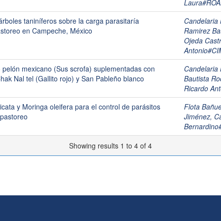
Laura#RO
 árboles taniníferos sobre la carga parasitaría
Candelari
 pastoreo en Campeche, México
Ramirez B
Ojeda Cast
Antonio#C
o pelón mexicano (Sus scrofa) suplementadas con
Candelari
ak Nal tel (Gallito rojo) y San Pableño blanco
Bautista Ro
Ricardo A
icata y Moringa oleifera para el control de parásitos
Flota Bañ
 pastoreo
Jiménez, Ca
Bernardi
Showing results 1 to 4 of 4