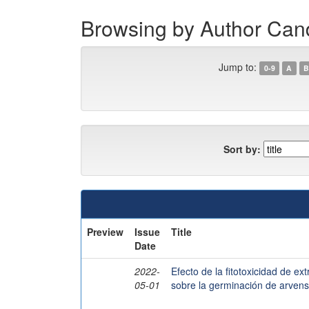
Browsing by Author Ca
Jump to:
0-9
A
B
Sort by:
Preview
Issue
Title
Date
2022-
Efecto de la fitotoxicidad de e
05-01
sobre la germinación de arven