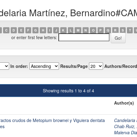
ndelaria Martínez, Bernardin
C
D
E
F
G
H
I
J
K
L
M
N
O
P
Q
R
S
T
or enter first few letters:
In order:
Results/Page
Authors/Record
Showing results 1 to 4 of 4
Author(s)
xtractos crudos de Metopium brownei y Viguiera dentata
Candelari
ses
Chab Ruiz
Malerva Dia