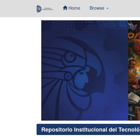
Home
Browse
Skip
navigation
Repositorio Institucional del Tecnol