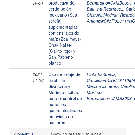
10-01
productiva del
Bernardino#CAMB8003
cerdo pelón
Bautista Rodríguez, Car
mexicano (Sus
Chiquini Medina, Ricardo
scrofa)
Antonio#CIMR820114H
suplementadas
con ensilajes de
maíz (Zea mays)
Chak Nal tel
(Gallito rojo) y
San Pableño
blanco
2021-
Uso de follaje de
Flota Bañuelos,
11-23
Bauhinia
Carolina#FOBC791108
divaricata y
Medina Jiménez, Carolin
Moringa oleifera
Martínez,
para el control de
Bernardino#CAMB8003
parásitos
gastrointestinales
en ovinos en
pastoreo
< previous
Showing results 3 to 4 of 4