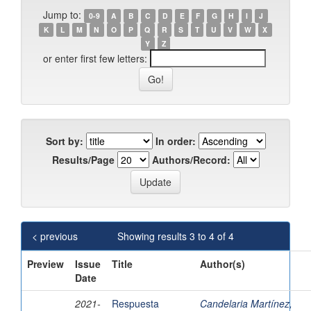
Jump to:
0-9
A
B
C
D
E
F
G
H
I
J
K
L
M
N
O
P
Q
R
S
T
U
V
W
X
Y
Z
or enter first few letters:
Sort by:
In order:
Results/Page
Authors/Record:
< previous
Showing results 3 to 4 of 4
Preview
Issue
Title
Author(s)
Date
2021-
Respuesta
Candelaria Martínez,