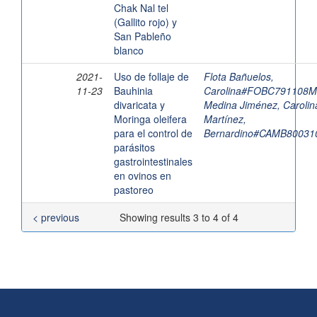
Chak Nal tel
(Gallito rojo) y
San Pableño
blanco
2021-
Uso de follaje de
Flota Bañuelos,
11-23
Bauhinia
Carolina#FOBC791108
divaricata y
Medina Jiménez, Carolin
Moringa oleifera
Martínez,
para el control de
Bernardino#CAMB8003
parásitos
gastrointestinales
en ovinos en
pastoreo
< previous
Showing results 3 to 4 of 4