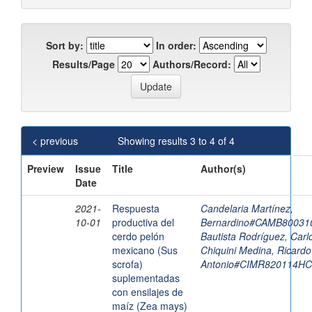
Sort by:
In order:
Results/Page
Authors/Record:
< previous
Showing results 3 to 4 of 4
Preview
Issue
Title
Author(s)
Date
2021-
Respuesta
Candelaria Martínez,
10-01
productiva del
Bernardino#CAMB8003
cerdo pelón
Bautista Rodríguez, Car
mexicano (Sus
Chiquini Medina, Ricardo
scrofa)
Antonio#CIMR820114H
suplementadas
con ensilajes de
maíz (Zea mays)