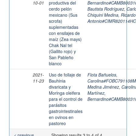
10-01
productiva del
Bernardino#CAMB8003
cerdo pelón
Bautista Rodríguez, Car
mexicano (Sus
Chiquini Medina, Ricardo
scrofa)
Antonio#CIMR820114H
suplementadas
con ensilajes de
maíz (Zea mays)
Chak Nal tel
(Gallito rojo) y
San Pableño
blanco
2021-
Uso de follaje de
Flota Bañuelos,
11-23
Bauhinia
Carolina#FOBC791108
divaricata y
Medina Jiménez, Carolin
Moringa oleifera
Martínez,
para el control de
Bernardino#CAMB8003
parásitos
gastrointestinales
en ovinos en
pastoreo
< previous
Showing results 3 to 4 of 4