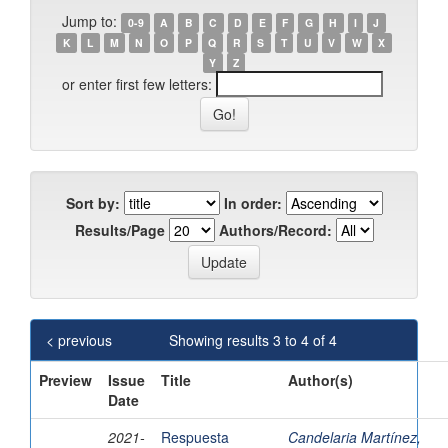
Jump to:
0-9
A
B
C
D
E
F
G
H
I
J
K
L
M
N
O
P
Q
R
S
T
U
V
W
X
Y
Z
or enter first few letters:
Sort by:
In order:
Results/Page
Authors/Record:
< previous
Showing results 3 to 4 of 4
Preview
Issue
Title
Author(s)
Date
2021-
Respuesta
Candelaria Martínez,