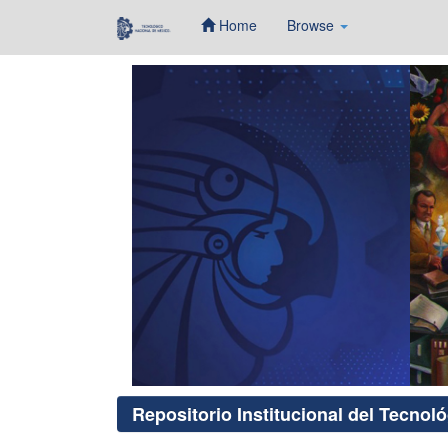
Home
Browse
Skip
navigation
Repositorio Institucional del Tecnol