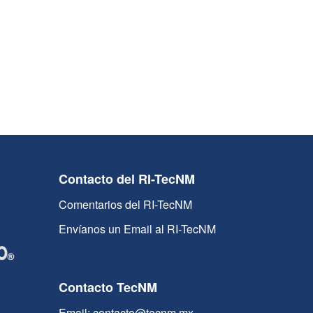
Contacto del RI-TecNM
Comentarios del RI-TecNM
Envíanos un Email al RI-TecNM
Contacto TecNM
Email: contacto@tecnm.mx