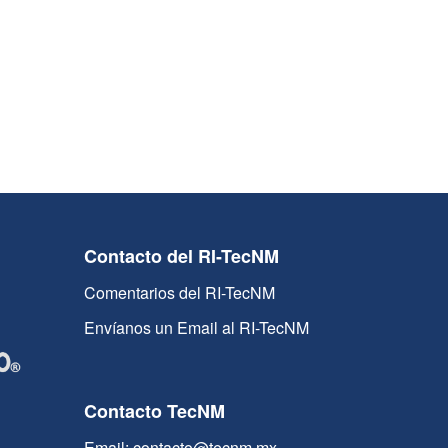
Contacto del RI-TecNM
Comentarios del RI-TecNM
Envíanos un Email al RI-TecNM
Contacto TecNM
Email: contacto@tecnm.mx