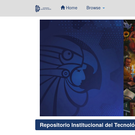
Home
Browse
Skip
navigation
Repositorio Institucional del Tecnol