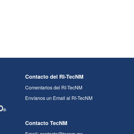
Contacto del RI-TecNM
Comentarios del RI-TecNM
Envíanos un Email al RI-TecNM
Contacto TecNM
Email: contacto@tecnm.mx