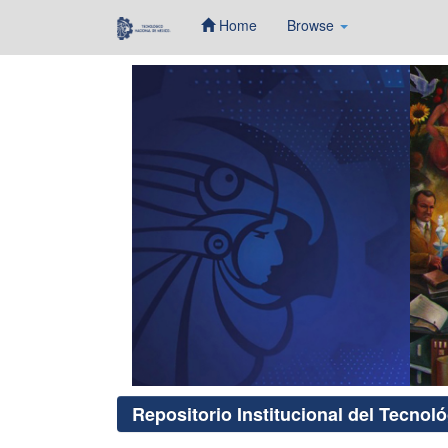
Home
Browse
Skip
navigation
Repositorio Institucional del Tecnol