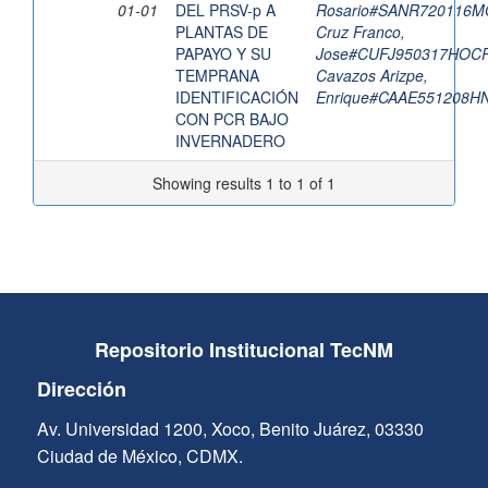
01-01
DEL PRSV-p A
Rosario#SANR720116
PLANTAS DE
Cruz Franco,
PAPAYO Y SU
Jose#CUFJ950317HOC
TEMPRANA
Cavazos Arizpe,
IDENTIFICACIÓN
Enrique#CAAE551208H
CON PCR BAJO
INVERNADERO
Showing results 1 to 1 of 1
Repositorio Institucional TecNM
Dirección
Av. Universidad 1200, Xoco, Benito Juárez, 03330
Ciudad de México, CDMX.