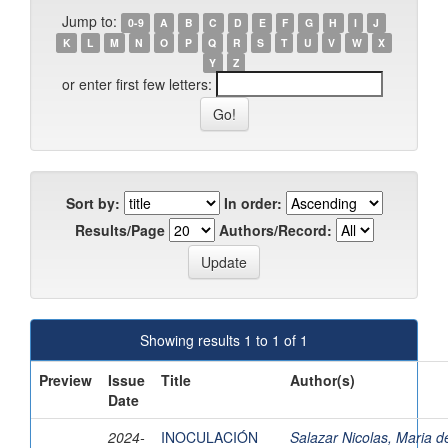
Jump to:
0-9
A
B
C
D
E
F
G
H
I
J
K
L
M
N
O
P
Q
R
S
T
U
V
W
X
Y
Z
or enter first few letters:
Sort by:
In order:
Results/Page
Authors/Record:
Showing results 1 to 1 of 1
Preview
Issue
Title
Author(s)
Date
2024-
INOCULACIÓN
Salazar Nicolas, Maria d