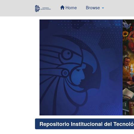
Home
Browse
Skip
navigation
Repositorio Institucional del Tecnol