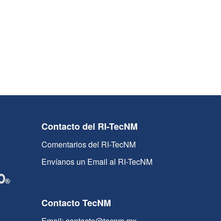
Contacto del RI-TecNM
Comentarios del RI-TecNM
Envíanos un Email al RI-TecNM
Contacto TecNM
Email: contacto@tecnm.mx