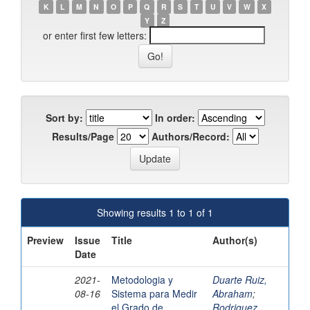
K
L
M
N
O
P
Q
R
S
T
U
V
W
X
Y
Z
or enter first few letters:
Sort by:
In order:
Results/Page
Authors/Record:
Showing results 1 to 1 of 1
Preview
Issue
Title
Author(s)
Date
2021-
Metodologia y
Duarte Ruiz,
08-16
Sistema para Medir
Abraham
;
el Grado de
Rodriguez