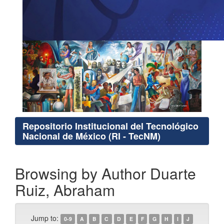
Repositorio Institucional del Tecnológico
Nacional de México (RI - TecNM)
Browsing by Author Duarte
Ruiz, Abraham
Jump to:
0-9
A
B
C
D
E
F
G
H
I
J