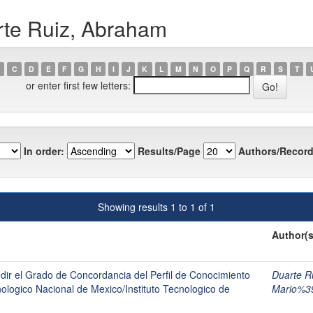
rte Ruiz, Abraham
C
D
E
F
G
H
I
J
K
L
M
N
O
P
Q
R
S
T
or enter first few letters:
In order:
Results/Page
Authors/Record
Showing results 1 to 1 of 1
Author(s
ir el Grado de Concordancia del Perfil de Conocimiento
Duarte R
logico Nacional de Mexico/Instituto Tecnologico de
Mario%3