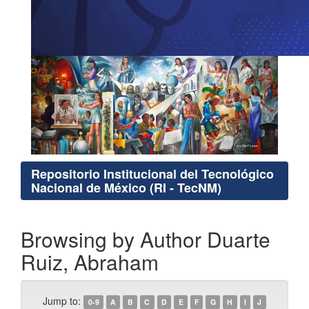
Repositorio Institucional del Tecnológico
Nacional de México (RI - TecNM)
Browsing by Author Duarte
Ruiz, Abraham
Jump to:
0-9
A
B
C
D
E
F
G
H
I
J