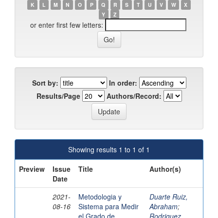
K
L
M
N
O
P
Q
R
S
T
U
V
W
X
Y
Z
or enter first few letters:
Sort by:
In order:
Results/Page
Authors/Record:
Showing results 1 to 1 of 1
Preview
Issue
Title
Author(s)
Date
2021-
Metodologia y
Duarte Ruiz,
08-16
Sistema para Medir
Abraham
;
el Grado de
Rodriguez