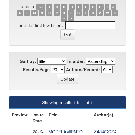
Jump to:
0-9
A
B
C
D
E
F
G
H
I
J
K
L
M
N
O
P
Q
R
S
T
U
V
W
X
Y
Z
or enter first few letters:
Sort by:
In order:
Results/Page
Authors/Record:
Showing results 1 to 1 of 1
Preview
Issue
Title
Author(s)
Date
2019-
MODELAMIENTO
ZARAGOZA