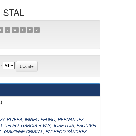
ISTAL
U
V
W
X
Y
Z
:
)
A RIVERA, IRINEO PEDRO
;
HERNANDEZ
O, CELSO
;
GARCIA RIVAS, JOSE LUIS
;
ESQUIVEL
, YASMINNE CRISTAL
;
PACHECO SÁNCHEZ,