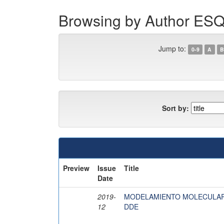
Browsing by Author E
Jump to:
0-9
A
B
Sort by:
Preview
Issue
Title
Date
2019-
MODELAMIENTO MOLECULAR
12
DDE