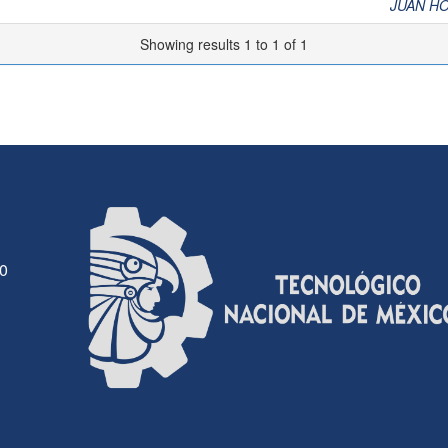
JUAN H
Showing results 1 to 1 of 1
30