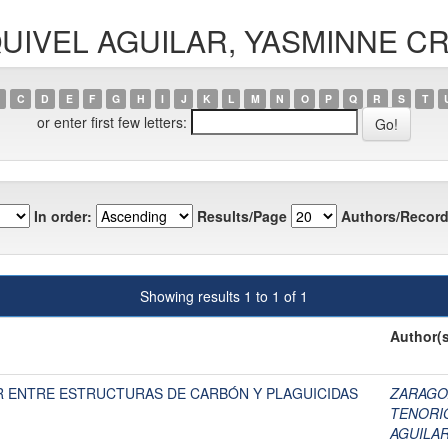
SQUIVEL AGUILAR, YASMINNE CR
C
D
E
F
G
H
I
J
K
L
M
N
O
P
Q
R
S
T
or enter first few letters:
In order:
Results/Page
Authors/Record
Showing results 1 to 1 of 1
Author(s
 ENTRE ESTRUCTURAS DE CARBÓN Y PLAGUICIDAS
ZARAGOZ
TENORI
AGUILAR