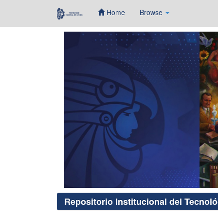
Home
Browse
Skip
navigation
Repositorio Institucional del Tecnol