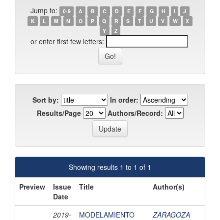
Jump to:
0-9
A
B
C
D
E
F
G
H
I
J
K
L
M
N
O
P
Q
R
S
T
U
V
W
X
Y
Z
or enter first few letters:
Sort by:
In order:
Results/Page
Authors/Record:
Showing results 1 to 1 of 1
Preview
Issue
Title
Author(s)
Date
2019-
MODELAMIENTO
ZARAGOZA