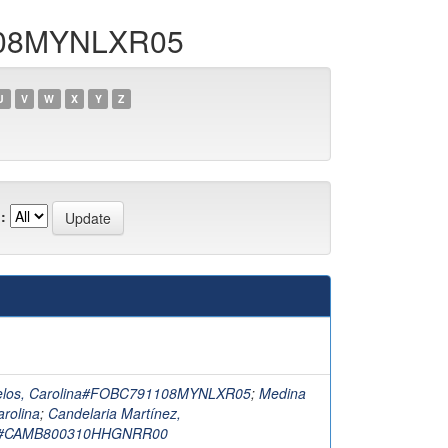
1108MYNLXR05
U
V
W
X
Y
Z
:
uelos, Carolina#FOBC791108MYNLXR05
;
Medina
rolina
;
Candelaria Martínez,
no#CAMB800310HHGNRR00