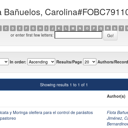
ota Bañuelos, Carolina#FOBC79
C
D
E
F
G
H
I
J
K
L
M
N
O
P
Q
R
S
T
or enter first few letters:
In order:
Results/Page
Authors/Record
Showing results 1 to 1 of 1
Author(s)
icata y Moringa oleifera para el control de parásitos
Flota Bañ
 pastoreo
Jiménez, Ca
Bernardi