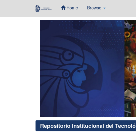
Home
Browse
Skip
navigation
Repositorio Institucional del Tecnol