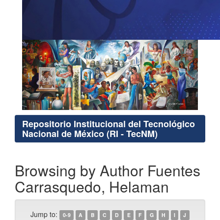
Repositorio Institucional del Tecnológico
Nacional de México (RI - TecNM)
Browsing by Author Fuentes
Carrasquedo, Helaman
Jump to:
0-9
A
B
C
D
E
F
G
H
I
J