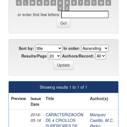
K
L
M
N
O
P
Q
R
S
T
U
V
W
X
Y
Z
or enter first few letters:
Sort by:
In order:
Results/Page
Authors/Record:
Showing results 1 to 1 of 1
Preview
Issue
Title
Author(s)
Date
2016-
CARACTERIZACIÓN
Marquez
05-16
DE 4 CRIOLLOS
Castillo, M.C.
SUPERIORES DE
Pedro
;