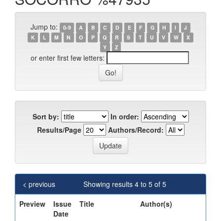
Jump to:
0-9
A
B
C
D
E
F
G
H
I
J
K
L
M
N
O
P
Q
R
S
T
U
V
W
X
Y
Z
or enter first few letters:
Sort by:
In order:
Results/Page
Authors/Record:
< previous
Showing results 4 to 5 of 5
Preview
Issue
Title
Author(s)
Date