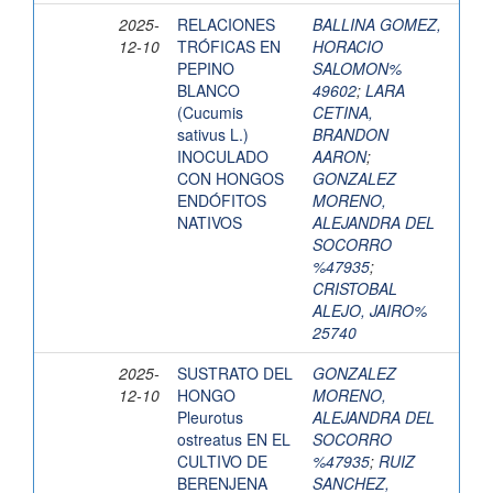
2025-
RELACIONES
BALLINA GOMEZ,
12-10
TRÓFICAS EN
HORACIO
PEPINO
SALOMON%
BLANCO
49602
;
LARA
(Cucumis
CETINA,
sativus L.)
BRANDON
INOCULADO
AARON
;
CON HONGOS
GONZALEZ
ENDÓFITOS
MORENO,
NATIVOS
ALEJANDRA DEL
SOCORRO
%47935
;
CRISTOBAL
ALEJO, JAIRO%
25740
2025-
SUSTRATO DEL
GONZALEZ
12-10
HONGO
MORENO,
Pleurotus
ALEJANDRA DEL
ostreatus EN EL
SOCORRO
CULTIVO DE
%47935
;
RUIZ
BERENJENA
SANCHEZ,